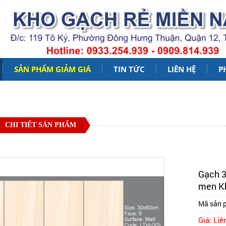
SẢN PHẨM GIẢM GIÁ
TIN TỨC
LIÊN HỆ
P
CHI TIẾT SẢN PHẨM
Gạch 3
men K
Mã sản 
Giá: Liê