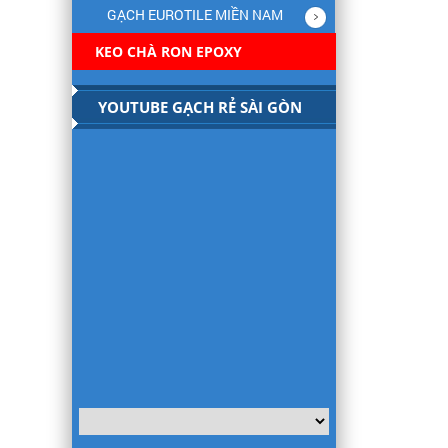
GẠCH EUROTILE MIỀN NAM
KEO CHÀ RON EPOXY
YOUTUBE GẠCH RẺ SÀI GÒN