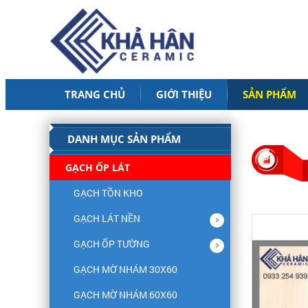
TRANG CHỦ
GIỚI THIỆU
SẢN PHẨM
DANH MỤC SẢN PHẨM
GẠCH ỐP LÁT
GẠCH TỒN KHO
GẠCH LÁT NỀN
GẠCH ỐP TƯỜNG
GẠCH MỜ NHÁM 30X60
GẠCH MỜ NHÁM 60X60