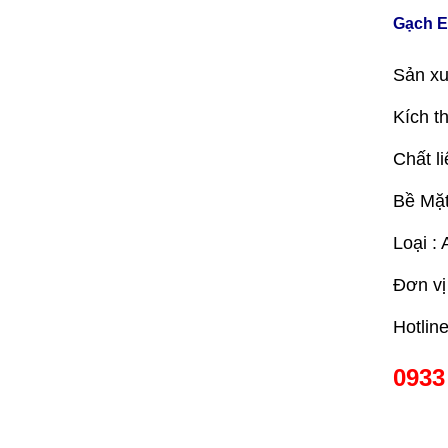
Gạch E
Sản xu
Kích t
Chất li
Bề Mặt
Loại : 
Đơn vị
Hotlin
0933