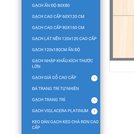
GẠCH ẤN ĐỘ 80X80
GẠCH CAO CẤP 60X120 CM
GẠCH CAO CẤP 80X160 CM
GẠCH LÁT NỀN 120x120 CAO CẤP
GẠCH 120x180CM ẤN ĐỘ
GẠCH NHẬP KHẨU KÍCH THƯỚC
LỚN
GẠCH GIẢ GỖ CAO CẤP
ĐÁ TRANG TRÍ TỰ NHIÊN
GẠCH TRANG TRÍ
GẠCH VIGLACERA PLATINUM
KEO DÁN GẠCH KEO CHÀ RON CAO
CẤP