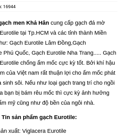
m:
16944
gạch men Khả Hân
cung cấp gạch đá mờ
Eurotile tại Tp.HCM và các tỉnh thành Miền
ư: Gạch Eurotile Lâm Đồng,
Gạch
e
Phú Quốc,
Gạch Eurotile Nha Trang....
. Gạch
Eurotile chống ẩm mốc cực kỳ tốt. Bởi khí hậu
m của Việt nam rất thuận lợi cho ẩm mốc phát
à sinh sôi. Nếu như loại gạch trang trí cho ngồi
a bạn bị bám rêu mốc thì cực kỳ ảnh hưởng
ẩm mỹ cũng như độ bền của ngôi nhà.
Tin sản phẩm gạch Eurotile:
ản xuất: Viglacera Eurotile