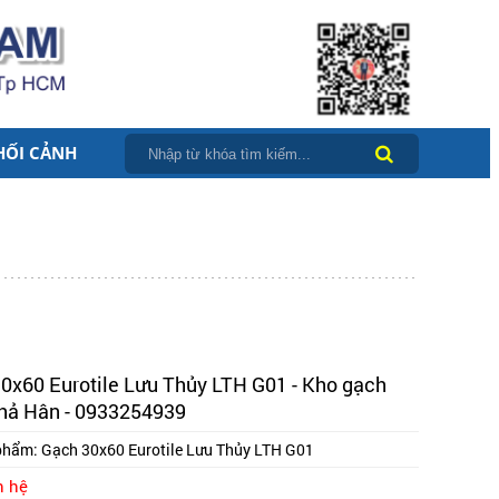
HỐI CẢNH
0x60 Eurotile Lưu Thủy LTH G01 - Kho gạch
hả Hân - 0933254939
phẩm:
Gạch 30x60 Eurotile Lưu Thủy LTH G01
n hệ