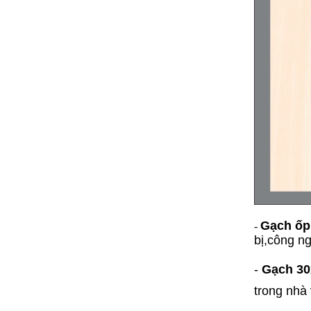
Gạch ốp 
-
bị,công n
-
Gạch 30
trong nhà