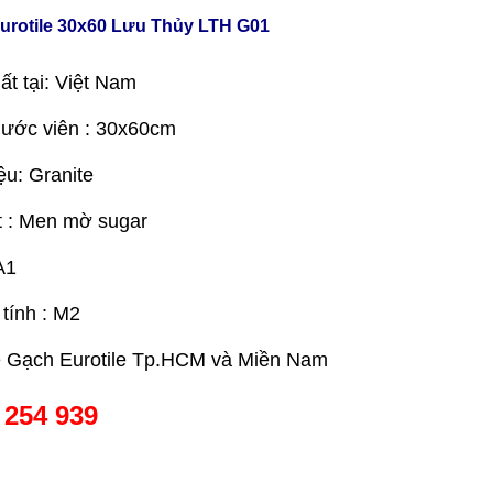
urotile 30x60 Lưu Thủy LTH G01
ất tại: Việt Nam
hước viên : 30x60cm
ệu: Granite
 : Men mờ sugar
A1
 tính : M2
e Gạch Eurotile Tp.HCM và Miền Nam
 254 939