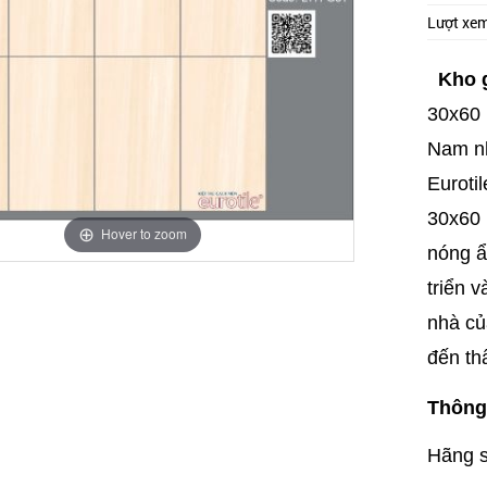
Lượt xe
Kho 
30x60 
Nam nh
Eurotil
30x60 
Hover to zoom
nóng ẩ
triển v
nhà củ
đến th
Thông 
Hãng s