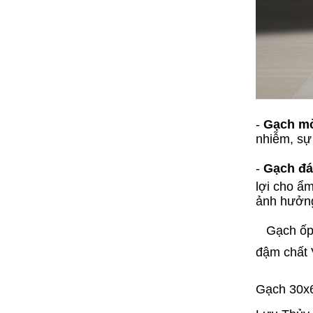
-
Gạch mờ
nhiễm, sự 
-
Gạch đá
lợi cho ẩm
ảnh hưởng
Gạch ốp l
đậm chất 
Gạch 30x6