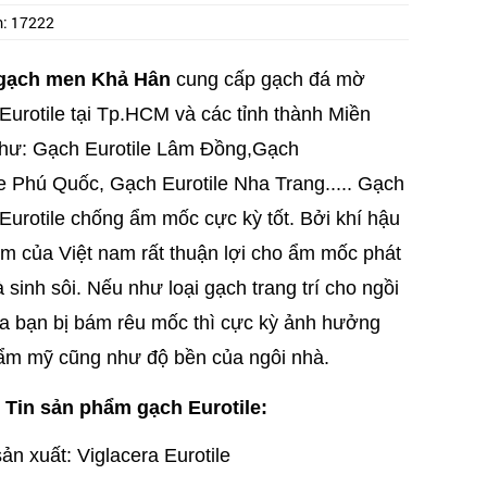
m:
17222
gạch men Khả Hân
cung cấp gạch đá mờ
Eurotile tại Tp.HCM và các tỉnh thành Miền
ư: Gạch Eurotile Lâm Đồng,
Gạch
e
Phú Quốc,
Gạch Eurotile Nha Trang....
. Gạch
Eurotile chống ẩm mốc cực kỳ tốt. Bởi khí hậu
m của Việt nam rất thuận lợi cho ẩm mốc phát
à sinh sôi. Nếu như loại gạch trang trí cho ngồi
a bạn bị bám rêu mốc thì cực kỳ ảnh hưởng
ẩm mỹ cũng như độ bền của ngôi nhà.
Tin sản phẩm gạch Eurotile:
ản xuất: Viglacera Eurotile