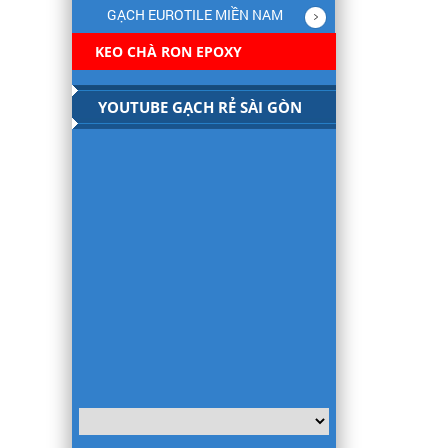
GẠCH EUROTILE MIỀN NAM
KEO CHÀ RON EPOXY
YOUTUBE GẠCH RẺ SÀI GÒN