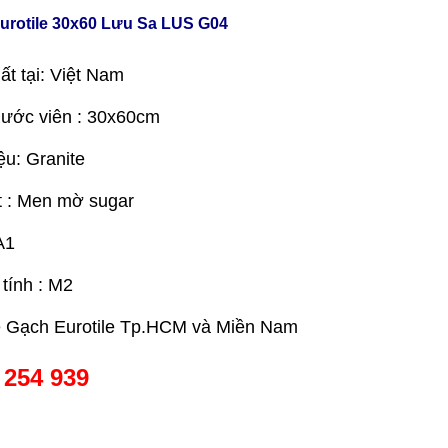
urotile 30x60 Lưu Sa LUS G04
ất tại: Việt Nam
hước viên : 30x60cm
ệu: Granite
 : Men mờ sugar
A1
 tính : M2
e Gạch Eurotile Tp.HCM và Miền Nam
 254 939