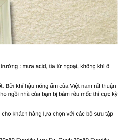
trường : mưa acid, tia tử ngoại, không khí ô
. Bởi khí hậu nóng ẩm của Việt nam rất thuận
 cho ngồi nhà của bạn bị bám rêu mốc thì cực kỳ
 cho khách hàng lựa chọn với các bộ sưu tập
30x60 Eurotile Lưu Sa, Gạch 30x60 Eurotile