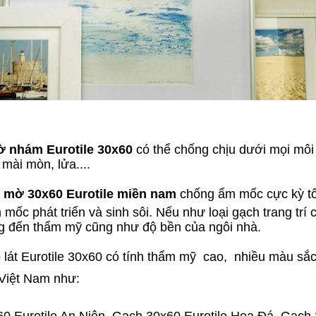
 nhám Eurotile 30x60
có thể chống chịu dưới mọi môi 
mài mòn, lửa....
 mờ 30x60 Eurotile miền nam
chống ẩm mốc cực kỳ tốt
 mốc phát triển và sinh sôi. Nếu như loại gạch trang trí
 đến thẩm mỹ cũng như độ bền của ngôi nhà.
át Eurotile 30x60 có tính thẩm mỹ cao, nhiều màu sắc
Việt Nam như:
0 Eurotile An Niên, Gạch 30x60 Eurotile Hoa Đá, Gạch 