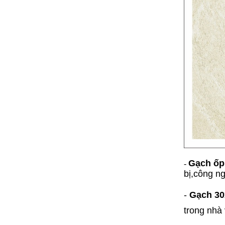
Gạch ốp 
-
bị,công n
-
Gạch 30
trong nhà