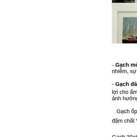
-
Gạch mờ
nhiễm, sự 
-
Gạch đá
lợi cho ẩm
ảnh hưởng
Gạch ốp l
đậm chất 
Gạch 30x6