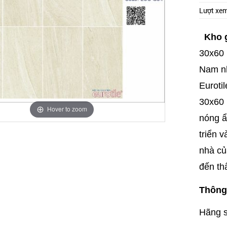
Lượt xe
Kho 
30x60 
Nam nh
Eurotil
30x60 
Hover to zoom
nóng ẩ
triển v
nhà củ
đến th
Thông 
Hãng s