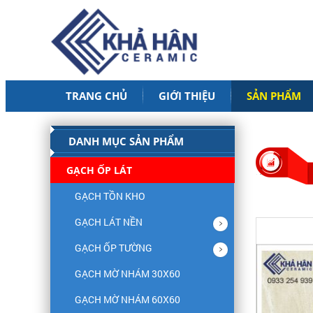
TRANG CHỦ
GIỚI THIỆU
SẢN PHẨM
DANH MỤC SẢN PHẨM
GẠCH ỐP LÁT
GẠCH TỒN KHO
GẠCH LÁT NỀN
GẠCH ỐP TƯỜNG
GẠCH MỜ NHÁM 30X60
GẠCH MỜ NHÁM 60X60