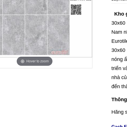
Kho 
30x60 
Nam nh
Eurotil
30x60 
nóng ẩ
Hover to zoom
triển v
nhà củ
đến th
Thông 
Hãng s
Gạch E