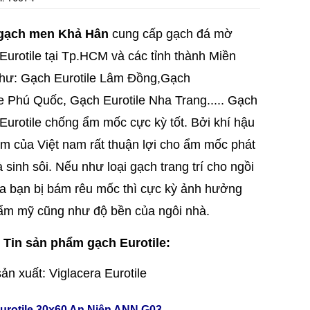
gạch men Khả Hân
cung cấp gạch đá mờ
Eurotile tại Tp.HCM và các tỉnh thành Miền
ư: Gạch Eurotile Lâm Đồng,
Gạch
e
Phú Quốc,
Gạch Eurotile Nha Trang....
. Gạch
Eurotile chống ẩm mốc cực kỳ tốt. Bởi khí hậu
m của Việt nam rất thuận lợi cho ẩm mốc phát
à sinh sôi. Nếu như loại gạch trang trí cho ngồi
a bạn bị bám rêu mốc thì cực kỳ ảnh hưởng
ẩm mỹ cũng như độ bền của ngôi nhà.
Tin sản phẩm gạch Eurotile:
ản xuất: Viglacera Eurotile
urotile 30x60 An Niên ANN G03