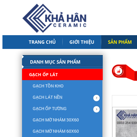
TRANG CHỦ
GIỚI THIỆU
SẢN PHẨM
DANH MỤC SẢN PHẨM
GẠCH ỐP LÁT
GẠCH TỒN KHO
GẠCH LÁT NỀN
GẠCH ỐP TƯỜNG
GẠCH MỜ NHÁM 30X60
GẠCH MỜ NHÁM 60X60