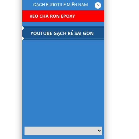
GẠCH EUROTILE MIỀN NAM
KEO CHÀ RON EPOXY
YOUTUBE GẠCH RẺ SÀI GÒN