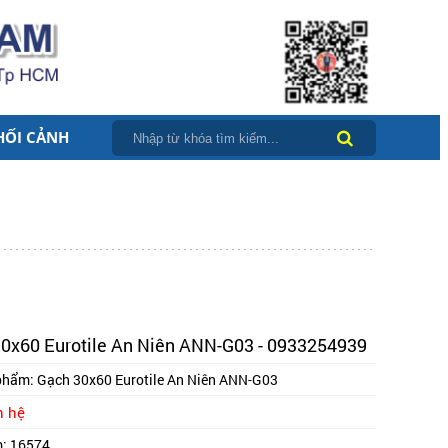
HỐI CẢNH
0x60 Eurotile An Niên ANN-G03 - 0933254939
phẩm:
Gạch 30x60 Eurotile An Niên ANN-G03
n hệ
m:
16574