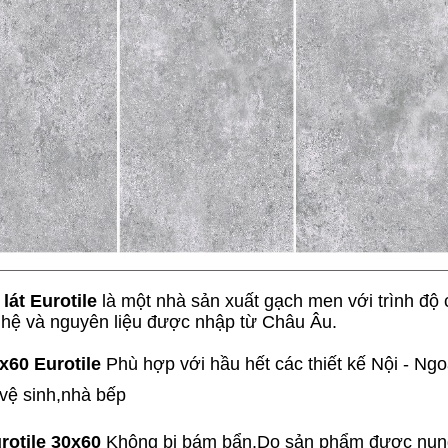
lát Eurotile
là một nhà sản xuất gạch men với trình độ 
ghệ và nguyên liệu được nhập từ Châu Âu.
x60 Eurotile
Phù hợp với hầu hết các thiết kế Nội - Ngoạ
 vệ sinh,nhà bếp
rotile 30x60
Không bị bám bẩn.Do sản phẩm được nung 