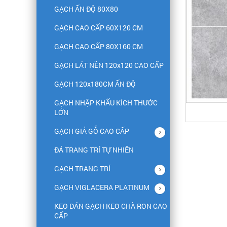
GẠCH ẤN ĐỘ 80X80
GẠCH CAO CẤP 60X120 CM
GẠCH CAO CẤP 80X160 CM
GẠCH LÁT NỀN 120x120 CAO CẤP
GẠCH 120x180CM ẤN ĐỘ
GẠCH NHẬP KHẨU KÍCH THƯỚC
LỚN
GẠCH GIẢ GỖ CAO CẤP
ĐÁ TRANG TRÍ TỰ NHIÊN
GẠCH TRANG TRÍ
GẠCH VIGLACERA PLATINUM
KEO DÁN GẠCH KEO CHÀ RON CAO
CẤP