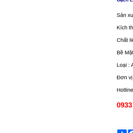
Sản xu
Kích t
Chất li
Bề Mặ
Loại : 
Đơn vị
Hotlin
0933
Sh