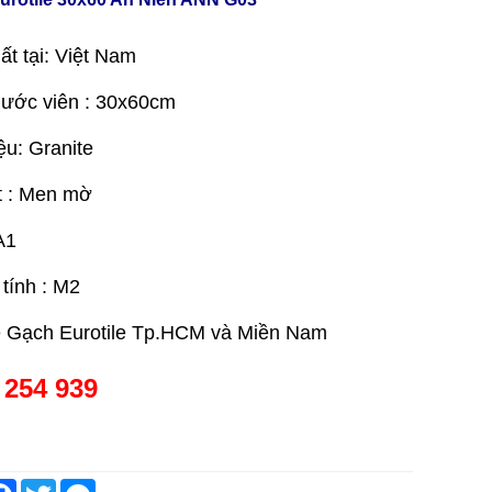
ất tại: Việt Nam
hước viên : 30x60cm
ệu: Granite
t : Men mờ
A1
 tính : M2
e Gạch Eurotile Tp.HCM và Miền Nam
 254 939
are
Facebook
Twitter
Messenger