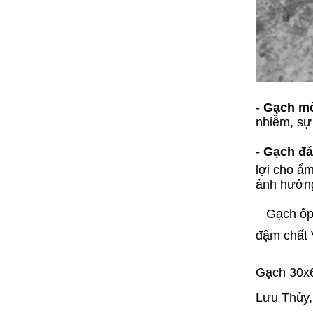
-
Gạch mờ
nhiễm, sự 
-
Gạch đá
lợi cho ẩm
ảnh hưởng
Gạch ốp l
đậm chất 
Gạch 30x6
Lưu Thủy,