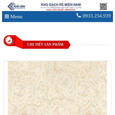
0933.254.939
Menu
CHI TIẾT SẢN PHẨM