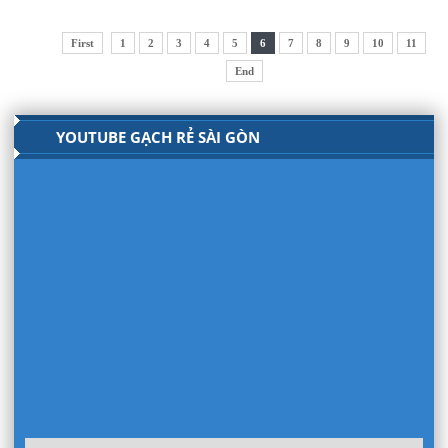
First
1
2
3
4
5
6
7
8
9
10
11
End
YOUTUBE GẠCH RẺ SÀI GÒN