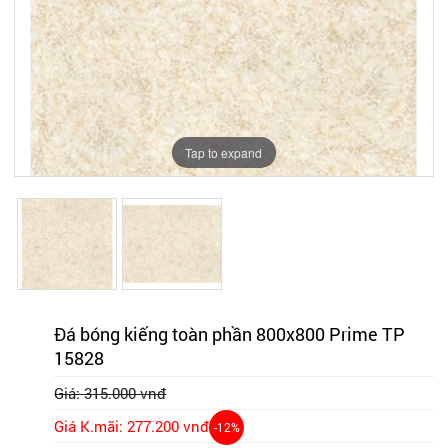
Tap to expand
Tap to expand
Đá bóng kiếng toàn phần 800x800 Prime TP
15828
Giá: 315.000 vnđ
Giá K.mãi: 277.200 vnđ
-12%