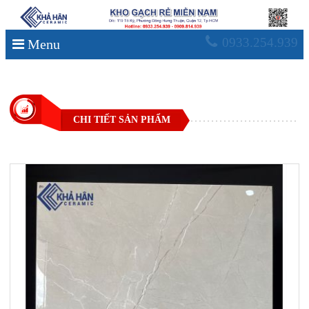
0933.254.939
Menu
CHI TIẾT SẢN PHẨM