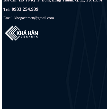
Địa Chỉ: 119 Tô Ký, P. Đông Hưng Thuận, Q. 12, Tp. HCM
0933.254.939
Tel:
Email: khogachmen@gmail.com