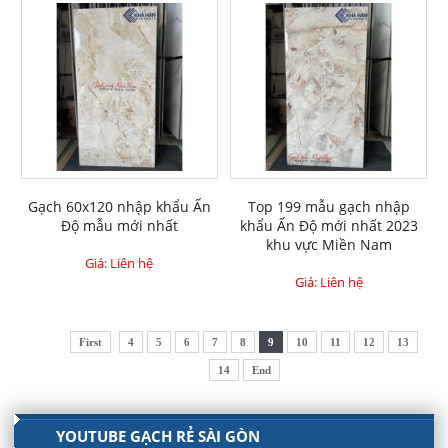
Gạch 60x120 nhập khẩu Ấn
Top 199 mẫu gạch nhập
Độ mẫu mới nhất
khẩu Ấn Độ mới nhất 2023
khu vực Miền Nam
Giá: Liên hệ
Giá: Liên hệ
First
4
5
6
7
8
9
10
11
12
13
14
End
YOUTUBE GẠCH RẺ SÀI GÒN