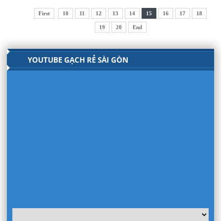
First
10
11
12
13
14
15
16
17
18
19
20
End
YOUTUBE GẠCH RẺ SÀI GÒN