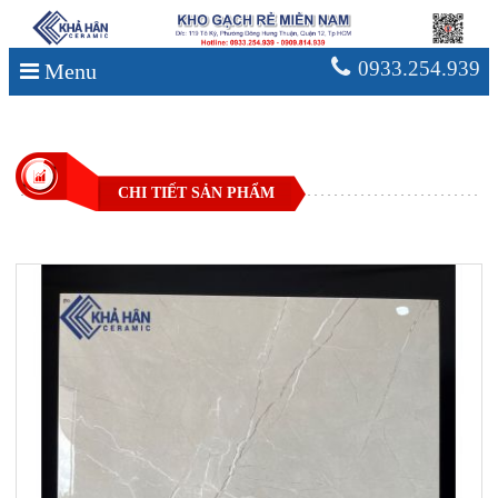
0933.254.939
Menu
CHI TIẾT SẢN PHẨM