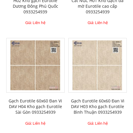
H02 Kho gạch Eurotile
Cát NGC H01 Kho Gạch đá
Dương Đông Phú Quốc
mờ Eurotile cao cấp
0933254939
0933254939
Giá: Liên hệ
Giá: Liên hệ
Gạch Eurotile 60x60 Đan Vi
Gạch Eurotile 60x60 Đan Vi
DAV H04 Kho gạch Eurotile
DAV H03 Kho gạch Eurotile
Sài Gòn 0933254939
Bình Thuận 0933254939
Giá: Liên hệ
Giá: Liên hệ