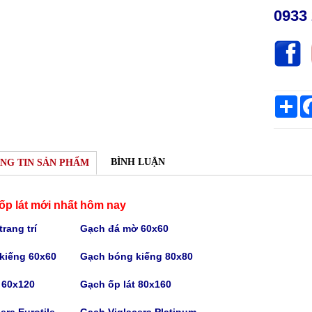
0933 
Sh
BÌNH LUẬN
NG TIN SẢN PHẨM
ốp lát mới nhất hôm nay
rang trí
Gạch
đá mờ 60x60
kiếng 60x60
Gạch bóng kiếng
80x80
t 60x120
Gạch
ốp lát 80x160
era Eurotile
Gạch V
iglacera Platinum