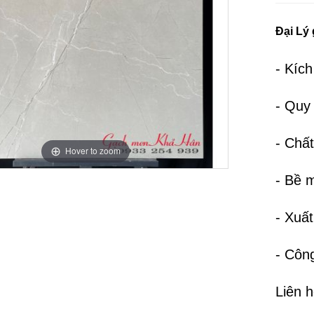
Đại Lý
- Kíc
- Quy
- Chất
Hover to zoom
- Bề 
- Xuấ
- Côn
Liên 