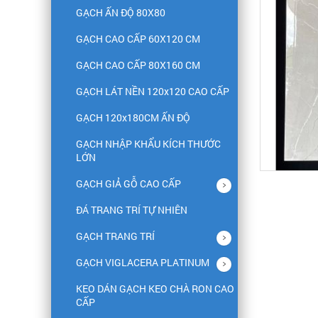
GẠCH ẤN ĐỘ 80X80
GẠCH CAO CẤP 60X120 CM
GẠCH CAO CẤP 80X160 CM
GẠCH LÁT NỀN 120x120 CAO CẤP
GẠCH 120x180CM ẤN ĐỘ
GẠCH NHẬP KHẨU KÍCH THƯỚC
LỚN
GẠCH GIẢ GỖ CAO CẤP
ĐÁ TRANG TRÍ TỰ NHIÊN
GẠCH TRANG TRÍ
GẠCH VIGLACERA PLATINUM
KEO DÁN GẠCH KEO CHÀ RON CAO
CẤP