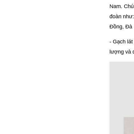
Nam. Chún
đoàn như:
Đồng, Đà 
- Gạch lá
lượng và đ