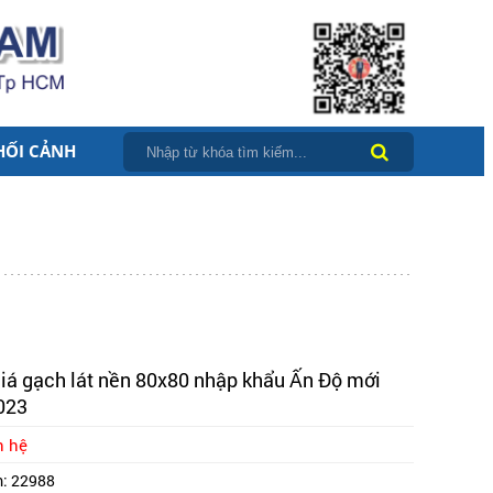
HỐI CẢNH
iá gạch lát nền 80x80 nhập khẩu Ấn Độ mới
023
n hệ
m:
22988