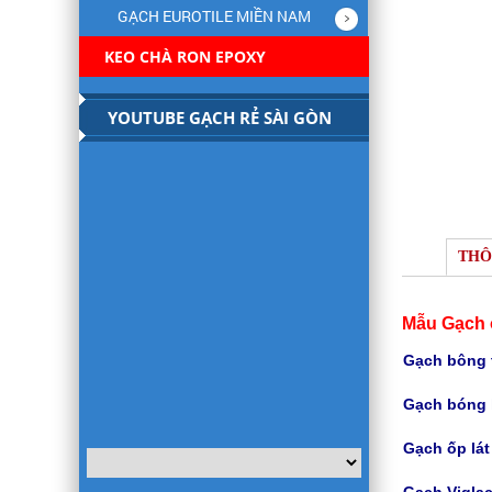
GẠCH EUROTILE MIỀN NAM
KEO CHÀ RON EPOXY
YOUTUBE GẠCH RẺ SÀI GÒN
THÔ
Mẫu Gạch 
Gạch bông t
Gạch bóng 
Gạch
ốp lá
Gạch Viglac