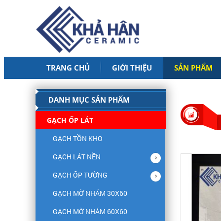
TRANG CHỦ
GIỚI THIỆU
SẢN PHẨM
DANH MỤC SẢN PHẨM
GẠCH ỐP LÁT
GẠCH TỒN KHO
GẠCH LÁT NỀN
GẠCH ỐP TƯỜNG
GẠCH MỜ NHÁM 30X60
GẠCH MỜ NHÁM 60X60