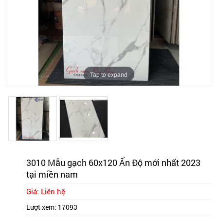
Tap to expand
Tap to expand
3010 Mẫu gạch 60x120 Ấn Độ mới nhất 2023
tại miền nam
Giá: Liên hệ
Lượt xem:
17093