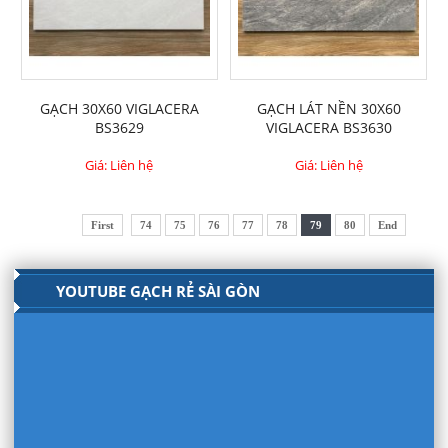
GẠCH 30X60 VIGLACERA
GẠCH LÁT NỀN 30X60
BS3629
VIGLACERA BS3630
Giá: Liên hệ
Giá: Liên hệ
First
74
75
76
77
78
79
80
End
YOUTUBE GẠCH RẺ SÀI GÒN