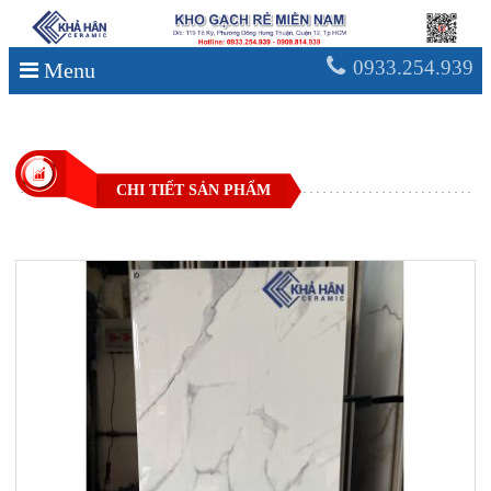
0933.254.939
Menu
CHI TIẾT SẢN PHẨM