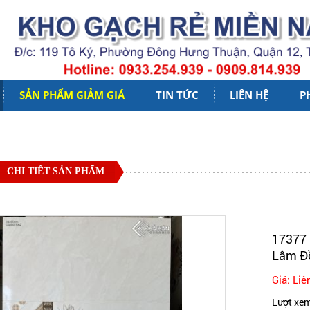
SẢN PHẨM GIẢM GIÁ
TIN TỨC
LIÊN HỆ
P
CHI TIẾT SẢN PHẨM
17377 
Lâm Đ
Giá: Liê
Lượt xe