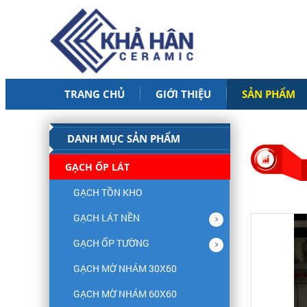
TRANG CHỦ
GIỚI THIỆU
SẢN PHẨM
DANH MỤC SẢN PHẨM
GẠCH ỐP LÁT
GẠCH TỒN KHO
GẠCH LÁT NỀN
GẠCH ỐP TƯỜNG
GẠCH MỜ NHÁM 30X60
GẠCH MỜ NHÁM 60X60