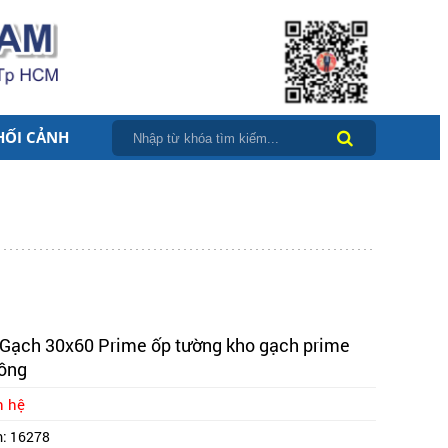
HỐI CẢNH
Gạch 30x60 Prime ốp tường kho gạch prime
ồng
n hệ
m:
16278