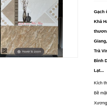
Gạch 
Khả H
thương
Giang,
Trà Vi
Hover to zoom
Bình 
Lạt...
Kích 
Bề mặ
Xương