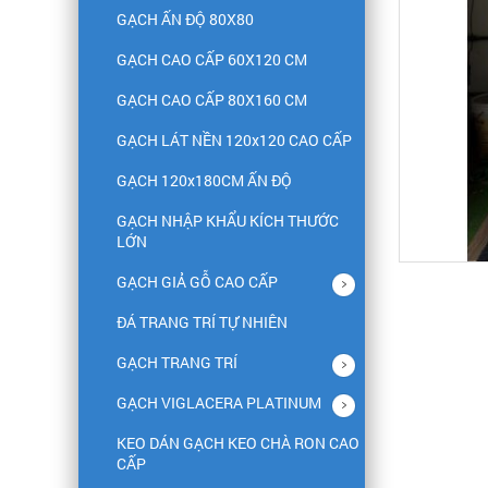
GẠCH ẤN ĐỘ 80X80
GẠCH CAO CẤP 60X120 CM
GẠCH CAO CẤP 80X160 CM
GẠCH LÁT NỀN 120x120 CAO CẤP
GẠCH 120x180CM ẤN ĐỘ
GẠCH NHẬP KHẨU KÍCH THƯỚC
LỚN
GẠCH GIẢ GỖ CAO CẤP
ĐÁ TRANG TRÍ TỰ NHIÊN
GẠCH TRANG TRÍ
GẠCH VIGLACERA PLATINUM
KEO DÁN GẠCH KEO CHÀ RON CAO
CẤP