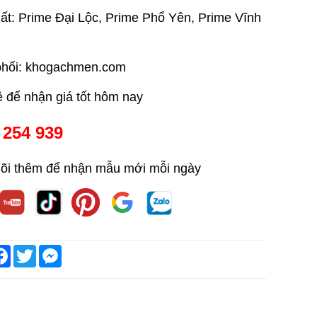
ất: Prime Đại Lộc, Prime Phổ Yên, Prime Vĩnh
phối: khogachmen.com
ệ để nhận giá tốt hôm nay
 254 939
õi thêm để nhận mẫu mới mỗi ngày
are
Facebook
Twitter
Messenger