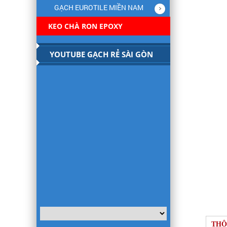
GẠCH EUROTILE MIỀN NAM
KEO CHÀ RON EPOXY
YOUTUBE GẠCH RẺ SÀI GÒN
THÔ