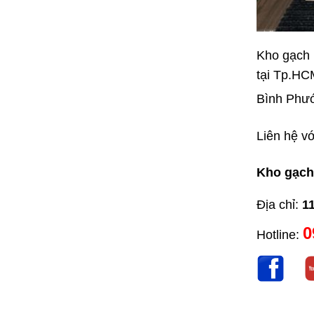
Kho gạch 
tại
Tp.HCM
Bình Phướ
Liên hệ vớ
Kho gạch
Địa chỉ:
1
0
Hotline: