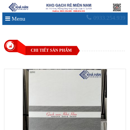
0933.254.939
Menu
CHI TIẾT SẢN PHẨM