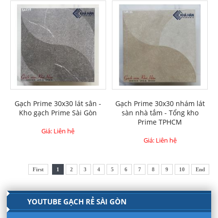
Gạch Prime 30x30 lát sân -
Gạch Prime 30x30 nhám lát
Kho gạch Prime Sài Gòn
sàn nhà tắm - Tổng kho
Prime TPHCM
Giá: Liên hệ
Giá: Liên hệ
First
1
2
3
4
5
6
7
8
9
10
End
YOUTUBE GẠCH RẺ SÀI GÒN